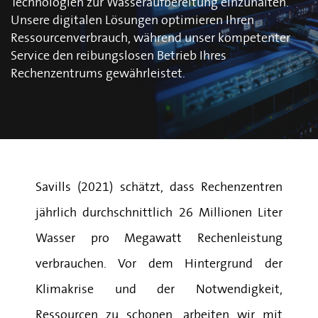
Technologien zur Wasseraufbereitung einzuhalten.
Unsere digitalen Lösungen optimieren Ihren
Ressourcenverbrauch, während unser kompetenter
Service den reibungslosen Betrieb Ihres
Rechenzentrums gewährleistet.
Savills (
2021
) schätzt, dass Rechenzentren
jährlich durchschnittlich 26 Millionen Liter
Wasser pro Megawatt Rechenleistung
verbrauchen. Vor dem Hintergrund der
Klimakrise und der Notwendigkeit,
Ressourcen zu schonen, arbeiten wir mit